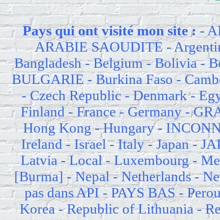
Pays qui ont visité mon site :
- AD
ARABIE SAOUDITE - Argentina 
Bangladesh - Belgium - Bolivia - B
BULGARIE - Burkina Faso - Cambo
- Czech Republic - Denmark - Egy
Finland - France - Germany - 
Hong Kong - Hungary - INCONNU - 
Ireland - Israel - Italy - Japan -
Latvia - Local - Luxembourg - M
[Burma] - Nepal - Netherlands - Ne
pas dans API - PAYS BAS - Perou -
Korea - Republic of Lithuania - R