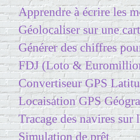
Apprendre à écrire les mo
Géolocaliser sur une car
Générer des chiffres pour
FDJ (Loto & Euromillio
Convertiseur GPS Latit
Locaisation GPS Géogra
Tracage des navires sur 
Simulation de prêt