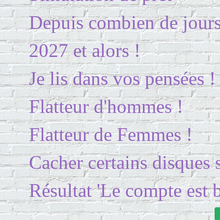
Depuis combien de jours 
2027 et alors !
Je lis dans vos pensées !
Flatteur d'hommes !
Flatteur de Femmes !
Cacher certains disques 
Résultat 'Le compte est b